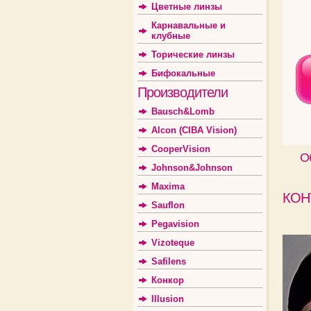
Цветные линзы
Карнавальные и
клубные
Торические линзы
Бифокальные
Производители
Bausch&Lomb
Alcon (CIBA Vision)
CooperVision
О
Johnson&Johnson
Maxima
КОН
Sauflon
Pegavision
Vizoteque
Safilens
Конкор
Illusion