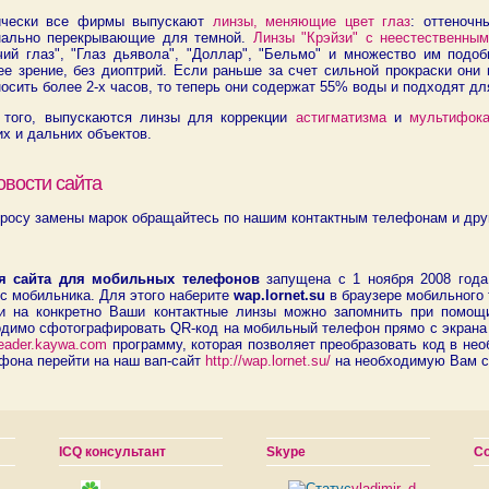
ически все фирмы выпускают
линзы, меняющие цвет глаз
: оттеночн
нально перекрывающие для темной.
Линзы "Крэйзи" с неестественны
чий глаз", "Глаз дьявола", "Доллар", "Бельмо" и множество им под
е зрение, без диоптрий. Если раньше за счет сильной прокраски они 
осить более 2-х часов, то теперь они содержат 55% воды и подходят дл
 того, выпускаются линзы для коррекции
астигматизма
и
мультифок
х и дальних объектов.
овости сайта
росу замены марок обращайтесь по нашим контактным телефонам и друг
я сайта для мобильных телефонов
запущена с 1 ноября 2008 года
с мобильника. Для этого наберите
wap.lornet.su
в браузере мобильного 
и на конкретно Ваши контактные линзы можно запомнить при помощ
одимо сфотографировать QR-код на мобильный телефон прямо с экрана 
/reader.kaywa.com
программу, которая позволяет преобразовать код в не
фона перейти на наш вап-сайт
http://wap.lornet.su/
на необходимую Вам с
ICQ консультант
Skype
С
.
vladimir_d-