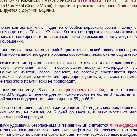
р 60 мл *+ контейнер + маска к упаковке
ILLUSION GEO
или
ILLUSION 
um Plus 60ml (Cooper Vision). Подарки отгружаются по условной цене ра
мируется с другими акциями.
нение контактных линз - один из способов коррекции зрения наряду 
 обращаться с 70-х г.г. ХХ века. Контактная коррекция зрения отлича
чивают поле зрения и не запотевают. Они не искажают черты лица и, 
в обращении.
ктная линза представляет собой достаточно тонкий воздухопроница
 При нормальной посадке и хорошем состоянии линзы, она не ощущаетс
исимости от материала, контактные линзы отличаются степенью прониц
остей применения линз - перекрывание доступа кислорода к гла
снабжение изнутри, глаза краснеют, на роговице проявляются кр
иалах с высоким индексом кислородопроницаемости, а также правил
е глаз этого практически не происходит.
ктные линзы могут быть как
традиционного ношения
, так и планов
ат 38% воды. В течение дня их можно носить не более 8 часов, ни в 
ой замены содержат больше воды - от 55 до 66 % ..
нового поколения - гидрогельсиликоновые. Их индекс кислородопрониц
жно носить, не снимая, от 6 дней до месяца, в зависимости от мар
ии лазерной коррекции.
мыми удобными, безопасными и гигиеничными считаются
линзы-однодн
именении практически исключен риск инфекции. Их преимущества осо
и, например, во время спортивных занятий или торжественных выходов