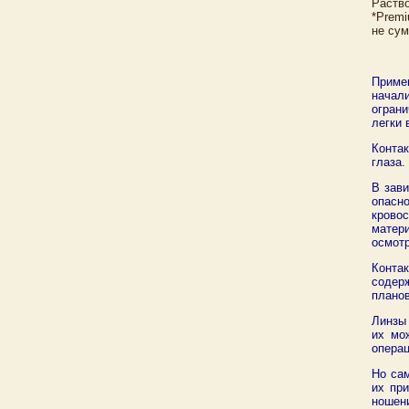
Раство
*Premi
не сум
Приме
начали
ограни
легки 
Конта
глаза.
В зав
опасн
крово
матер
осмотр
Конта
содерж
планов
Линзы 
их мо
операц
Но са
их пр
ношени