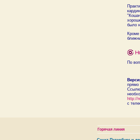
Практ
карди
"Коша
хороше
было н
Кроме
ближни
Н
По воп
Верси
прямо 
Ссылк
необх
http:/
с теле
Горячая линия
Санкт-Петербург и др