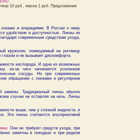
AERO
.
створ 10 руб., маска 1 руб. Предложение
с очками и операциями. В России к нему
ется удобством и доступностью. Линзы не
благодаря современным средствам ухода,
емый кружочек, помещаемый на роговицу
я глазом и не вызывает дискомфорта.
аемости кислорода. И одна из возможных
зу, из-за чего начинается усиленное
овеносные сосуды. Но при современных
ьном обращении с линзами и регулярном
ой замены. Традиционный линзы обычно
коем случае не оставляя на ночь. Линзы
аемости выше, чем у слезной жидкости, и
ки. Эти линзы считаются альтернативой
евки
. Они не требуют средств ухода, при
бенно заметны в поездках и при редком
.