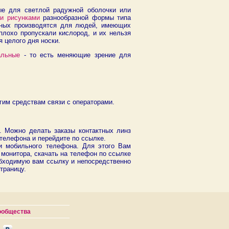
ые для светлой радужной оболочки или
ми рисунками
разнообразной формы типа
обных производятся для людей, имеющих
плохо пропускали кислород, и их нельзя
я целого дня носки.
альные
- то есть меняющие зрение для
им средствам связи с операторами.
. Можно делать заказы контактных линз
телефона и перейдите по ссылке.
и мобильного телефона. Для этого Вам
монитора, скачать на телефон по ссылке
обходимую вам ссылку и непосредственно
траницу.
ообщества