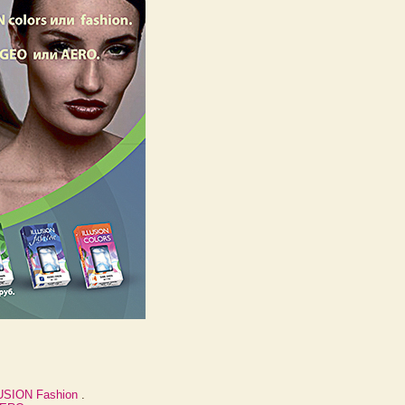
USION Fashion
.