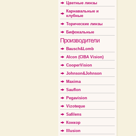
Цветные линзы
Карнавальные и
клубные
Торические линзы
Бифокальные
Производители
Bausch&Lomb
Alcon (CIBA Vision)
CooperVision
Johnson&Johnson
Maxima
Sauflon
Pegavision
Vizoteque
Safilens
Конкор
Illusion