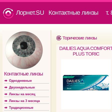
Лорнет.SU Контактные линзы
т. 8
Торические линзы
DAILIES AQUA COMFOR
PLUS TORIC
Контактные линзы
Однодневные
Двухнедельные
Линзы на месяц
Линзы на 3 месяца
Традиционные