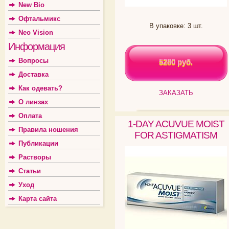
New Bio
Офтальмикс
В упаковке: 3 шт.
Neo Vision
Информация
Вопросы
5280 руб.
5280 руб.
Доставка
Как одевать?
ЗАКАЗАТЬ
О линзах
Оплата
1-DAY ACUVUE MOIST
Правила ношения
FOR ASTIGMATISM
Публикации
Растворы
Статьи
Уход
Карта сайта