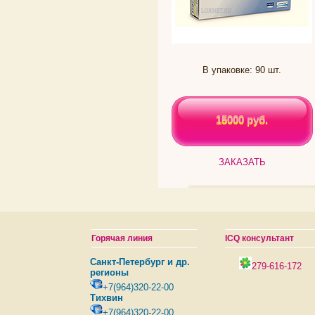
В упаковке: 90 шт.
15000 руб.
15000 руб.
ЗАКАЗАТЬ
Горячая линия
ICQ консультант
Санкт-Петербург и др.
279-616-172
регионы
+7(964)320-22-00
Тихвин
+7(964)320-22-00