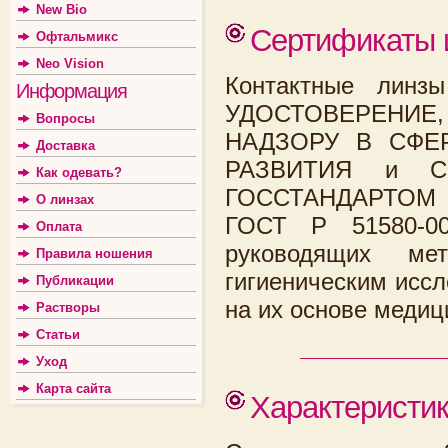
New Bio
Сертификаты 
Офтальмикс
Neo Vision
Контактные лин
Информация
УДОСТОВЕРЕНИЕ
Вопросы
НАДЗОРУ В СФЕ
Доставка
РАЗВИТИЯ и СЕ
Как одевать?
ГОССТАНДАРТОМ Р
О линзах
ГОСТ Р 51580-0
Оплата
руководящих мет
Правила ношения
гигиеническим исс
Публикации
на их основе медиц
Растворы
Статьи
Уход
Карта сайта
Характеристи