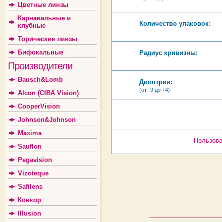
Цветные линзы
Карнавальные и
Количество упаковок:
клубные
Торические линзы
Бифокальные
Радиус кривизны:
Производители
Bausch&Lomb
Диоптрии:
(от -9 до +4)
Alcon (CIBA Vision)
CooperVision
Johnson&Johnson
Maxima
Пользова
Sauflon
Pegavision
Vizoteque
Safilens
Конкор
Illusion