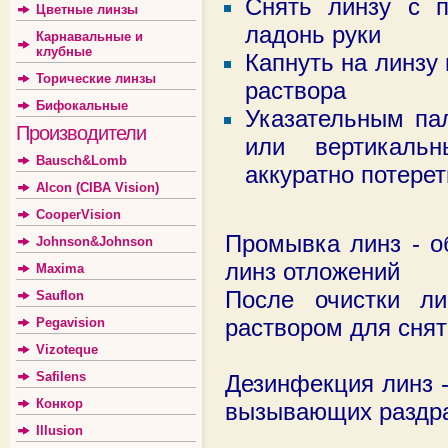
Снять линзу с п
Цветные линзы
ладонь руки
Карнавальные и
клубные
Капнуть на линзу 
Торические линзы
раствора
Бифокальные
Указательным па
Производители
или вертикаль
Bausch&Lomb
аккуратно потерет
Alcon (CIBA Vision)
CooperVision
Промывка линз - о
Johnson&Johnson
линз отложений
Maxima
После очистки л
Sauflon
раствором для снят
Pegavision
Vizoteque
Safilens
Дезинфекция линз 
Конкор
вызывающих раздра
Illusion