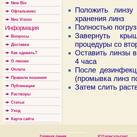
New Bio
Положить линзу 
Офтальмикс
хранения линз
Neo Vision
Полностью погруз
Информация
Завернуть кры
Вопросы
процедуры со вто
Доставка
Оставить линзы в
Как одевать?
4 часа
О линзах
После дезинфекц
Оплата
(промывка линз п
Правила ношения
Затем слить раст
Публикации
Растворы
Статьи
Уход
Карта сайта
Горячая линия
ICQ консультант