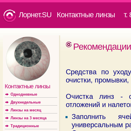
Лорнет.SU Контактные линзы
т. 8
Рекомендации 
Средства по уход
очистки, промывки,
Контактные линзы
Однодневные
Очистка линз - 
Двухнедельные
отложений и налето
Линзы на месяц
Заполнить яч
Линзы на 3 месяца
универсальным ра
Традиционные