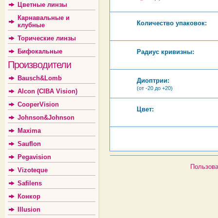
Цветные линзы
Карнавальные и
Количество упаковок:
клубные
Торические линзы
Бифокальные
Радиус кривизны:
Производители
Bausch&Lomb
Диоптрии:
(от -20 до +20)
Alcon (CIBA Vision)
CooperVision
Цвет:
Johnson&Johnson
Maxima
Sauflon
Pegavision
Пользова
Vizoteque
Safilens
Конкор
Illusion