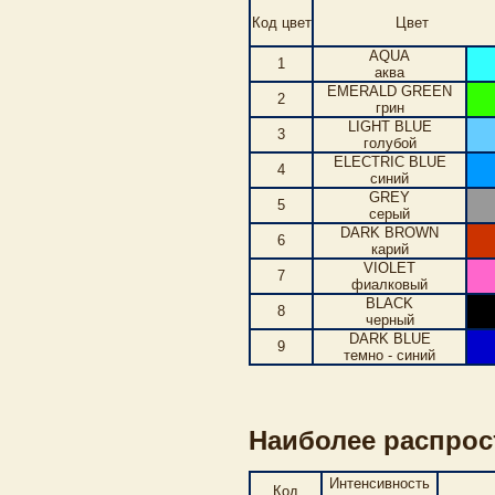
Код цвет
Цвет
AQUA
1
аква
EMERALD GREEN
2
грин
LIGHT BLUE
3
голубой
ELECTRIC BLUE
4
синий
GREY
5
серый
DARK BROWN
6
карий
VIOLET
7
фиалковый
BLACK
8
черный
DARK BLUE
9
темно - синий
Наиболее распрос
Интенсивность
Код