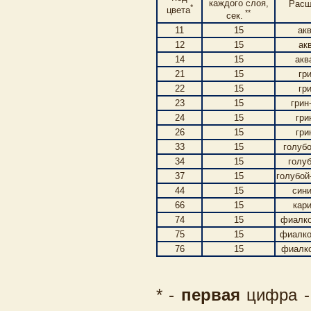
каждого слоя,
Расш
*
цвета
**
сек.
11
15
ак
12
15
ак
14
15
акв
21
15
гр
22
15
гр
23
15
грин
24
15
гри
26
15
гри
33
15
голубо
34
15
голуб
37
15
голубой
44
15
сини
66
15
кар
74
15
фиалко
75
15
фиалко
76
15
фиалко
* -
первая
цифра -