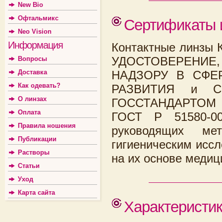
New Bio
Офтальмикс
Сертификаты 
Neo Vision
Информация
Контактные линзы
УДОСТОВЕРЕНИЕ
Вопросы
Доставка
НАДЗОРУ В СФЕ
Как одевать?
РАЗВИТИЯ и СЕ
О линзах
ГОССТАНДАРТОМ Р
Оплата
ГОСТ Р 51580-0
Правила ношения
руководящих мет
Публикации
гигиеническим исс
Растворы
на их основе медиц
Статьи
Уход
Карта сайта
Характеристи