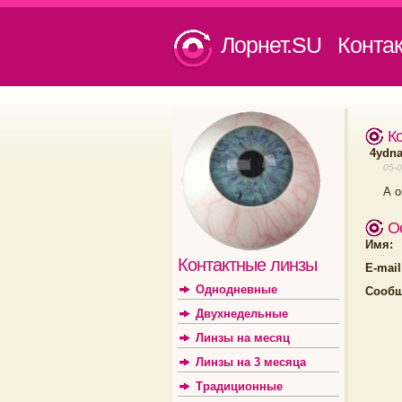
Лорнет.SU Конта
К
4ydna
05-0
А о
О
Имя:
Контактные линзы
E-mail
Однодневные
Сообщ
Двухнедельные
Линзы на месяц
Линзы на 3 месяца
Традиционные