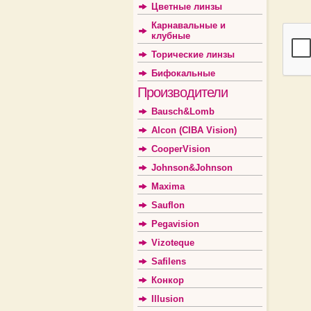
Цветные линзы
Карнавальные и
клубные
Торические линзы
Бифокальные
Производители
Bausch&Lomb
Alcon (CIBA Vision)
CooperVision
Johnson&Johnson
Maxima
Sauflon
Pegavision
Vizoteque
Safilens
Конкор
Illusion