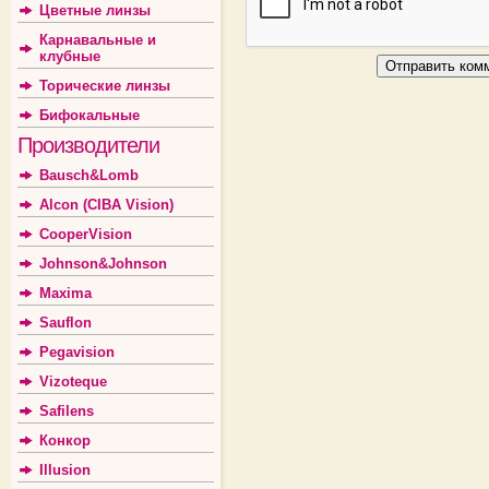
Цветные линзы
Карнавальные и
клубные
Торические линзы
Бифокальные
Производители
Bausch&Lomb
Alcon (CIBA Vision)
CooperVision
Johnson&Johnson
Maxima
Sauflon
Pegavision
Vizoteque
Safilens
Конкор
Illusion