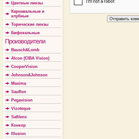
Цветные линзы
Карнавальные и
клубные
Торические линзы
Бифокальные
Производители
Bausch&Lomb
Alcon (CIBA Vision)
CooperVision
Johnson&Johnson
Maxima
Sauflon
Pegavision
Vizoteque
Safilens
Конкор
Illusion