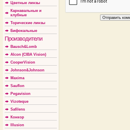
Цветные линзы
Карнавальные и
клубные
Торические линзы
Бифокальные
Производители
Bausch&Lomb
Alcon (CIBA Vision)
CooperVision
Johnson&Johnson
Maxima
Sauflon
Pegavision
Vizoteque
Safilens
Конкор
Illusion