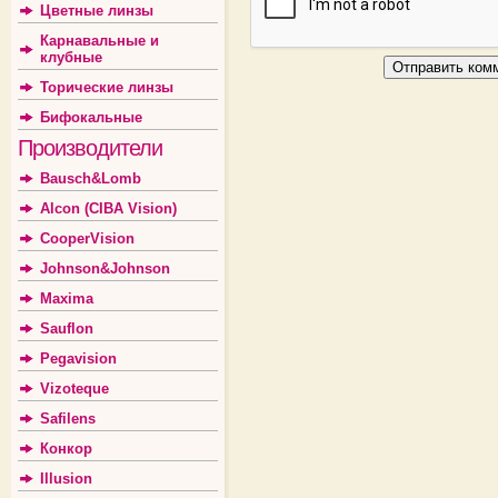
Цветные линзы
Карнавальные и
клубные
Торические линзы
Бифокальные
Производители
Bausch&Lomb
Alcon (CIBA Vision)
CooperVision
Johnson&Johnson
Maxima
Sauflon
Pegavision
Vizoteque
Safilens
Конкор
Illusion