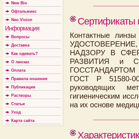
New Bio
Офтальмикс
Сертификаты 
Neo Vision
Информация
Контактные линзы
Вопросы
УДОСТОВЕРЕНИЕ
Доставка
НАДЗОРУ В СФЕ
Как одевать?
РАЗВИТИЯ и СЕ
О линзах
ГОССТАНДАРТОМ Р
Оплата
ГОСТ Р 51580-0
Правила ношения
руководящих мет
Публикации
гигиеническим исс
Растворы
на их основе медиц
Статьи
Уход
Карта сайта
Характеристи