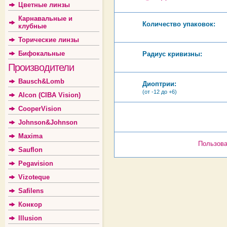
Цветные линзы
Карнавальные и
Количество упаковок:
клубные
Торические линзы
Бифокальные
Радиус кривизны:
Производители
Bausch&Lomb
Диоптрии:
(от -12 до +6)
Alcon (CIBA Vision)
CooperVision
Johnson&Johnson
Maxima
Пользова
Sauflon
Pegavision
Vizoteque
Safilens
Конкор
Illusion