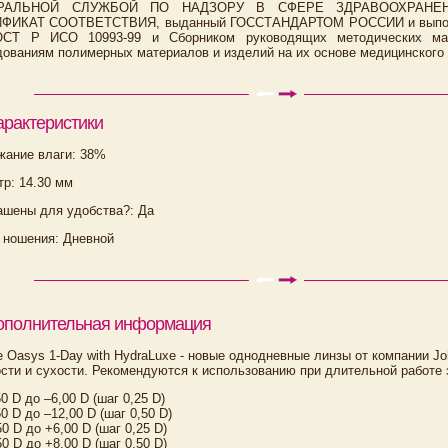
РАЛЬНОЙ СЛУЖБОЙ ПО НАДЗОРУ В СФЕРЕ ЗДРАВООХРАНЕ
ФИКАТ СООТВЕТСТВИЯ, выданный ГОССТАНДАРТОМ РОССИИ и выполне
ОСТ Р ИСО 10993-99 и Сборником руководящих методических мате
ованиям полимерных материалов и изделий на их основе медицинского 
арактеристики
жание влаги: 38%
р: 14.30 мм
ашены для удобства?: Да
 ношения: Дневной
ополнительная информация
 Oasys 1-Day with HydraLuxe - новые однодневные линзы от компании J
сти и сухости. Рекомендуются к использованию при длительной работе 
50 D до –6,00 D (шаг 0,25 D)
50 D до –12,00 D (шаг 0,50 D)
50 D до +6,00 D (шаг 0,25 D)
50 D до +8,00 D (шаг 0,50 D)