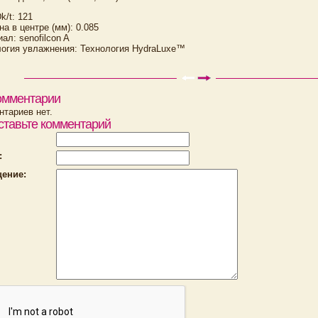
k/t: 121
а в центре (мм): 0.085
ал: senofilcon A
логия увлажнения: Технология HydraLuxe™
омментарии
тариев нет.
ставьте комментарий
:
ение: