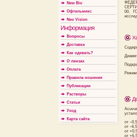
ФЕДЕ
New Bio
СЕРТИ
Офтальмикс
00, Г
исслед
Neo Vision
Информация
Вопросы
Х
Доставка
Содер
Как одевать?
Диамет
О линзах
Подкр
Оплата
Режим
Правила ношения
Публикации
Растворы
Д
Статьи
Acuvue
Уход
устало
Карта сайта
от –0,
от –6,
от +0,
от +6,