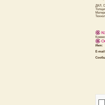
ДКЛ, D
Толщин
Матери
Техно
К
Коммен
О
Имя:
E-mail
Сообщ