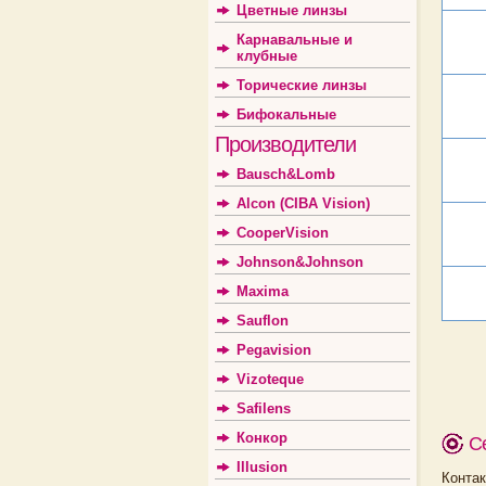
Цветные линзы
Карнавальные и
клубные
Торические линзы
Бифокальные
Производители
Bausch&Lomb
Alcon (CIBA Vision)
CooperVision
Johnson&Johnson
Maxima
Sauflon
Pegavision
Vizoteque
Safilens
Конкор
С
Illusion
Конт