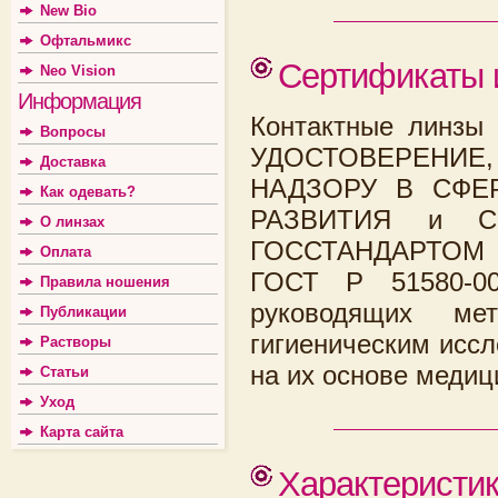
New Bio
Офтальмикс
Сертификаты 
Neo Vision
Информация
Контактные линзы
Вопросы
УДОСТОВЕРЕНИЕ
Доставка
НАДЗОРУ В СФЕ
Как одевать?
РАЗВИТИЯ и СЕ
О линзах
ГОССТАНДАРТОМ Р
Оплата
ГОСТ Р 51580-0
Правила ношения
руководящих мет
Публикации
гигиеническим исс
Растворы
на их основе медиц
Статьи
Уход
Карта сайта
Характеристи