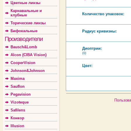
Цветные линзы
Карнавальные и
Количество упаковок:
клубные
Торические линзы
Бифокальные
Радиус кривизны:
Производители
Bausch&Lomb
Диоптрии:
(0)
Alcon (CIBA Vision)
CooperVision
Цвет:
Johnson&Johnson
Maxima
Sauflon
Pegavision
Пользова
Vizoteque
Safilens
Конкор
Illusion