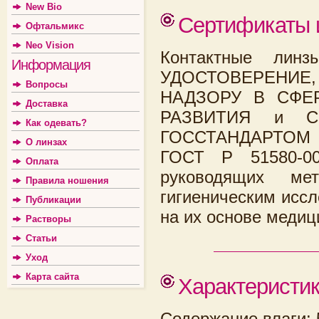
New Bio
Сертификаты 
Офтальмикс
Neo Vision
Контактные лин
Информация
УДОСТОВЕРЕНИЕ
Вопросы
НАДЗОРУ В СФЕ
Доставка
РАЗВИТИЯ и СЕ
Как одевать?
ГОССТАНДАРТОМ Р
О линзах
ГОСТ Р 51580-0
Оплата
руководящих мет
Правила ношения
гигиеническим исс
Публикации
на их основе медиц
Растворы
Статьи
Уход
Карта сайта
Характеристи
Содержание влаги: