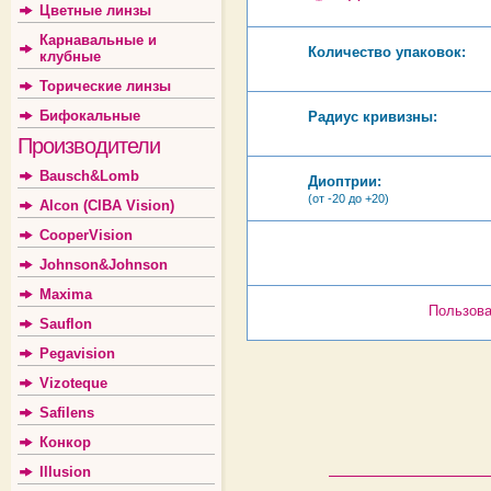
Цветные линзы
Карнавальные и
Количество упаковок:
клубные
Торические линзы
Бифокальные
Радиус кривизны:
Производители
Bausch&Lomb
Диоптрии:
(от -20 до +20)
Alcon (CIBA Vision)
CooperVision
Johnson&Johnson
Maxima
Пользова
Sauflon
Pegavision
Vizoteque
Safilens
Конкор
Illusion