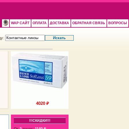
WAP САЙТ
ОПЛАТА
ДОСТАВКА
ОБРАТНАЯ СВЯЗЬ
ВОПРОСЫ
щу:
4020 ₽
4020 ₽
!!!СКИДКИ!!!
От
2
пачек:
1140 ₽