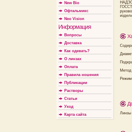
НАДЗ
New Bio
ГОССТ
Офтальмикс
руков
издели
Neo Vision
Информация
Вопросы
Х
Доставка
Содер
Как одевать?
Диамет
О линзах
Подкр
Оплата
Метод
Правила ношения
Режим
Публикации
Растворы
Статьи
Д
Уход
Линзы
Карта сайта