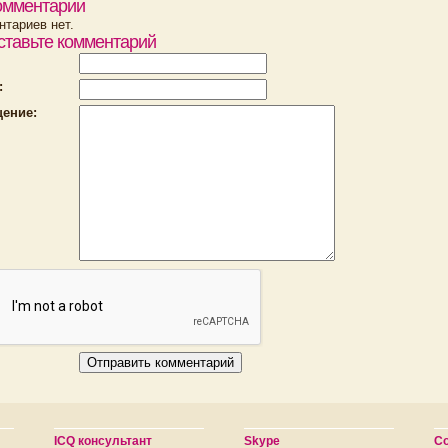
омментарии
тариев нет.
ставьте комментарий
:
ение:
ICQ консультант
Skype
С