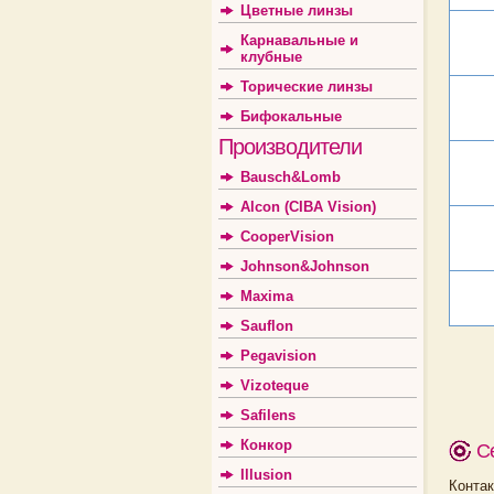
Цветные линзы
Карнавальные и
клубные
Торические линзы
Бифокальные
Производители
Bausch&Lomb
Alcon (CIBA Vision)
CooperVision
Johnson&Johnson
Maxima
Sauflon
Pegavision
Vizoteque
Safilens
Конкор
С
Illusion
Конта