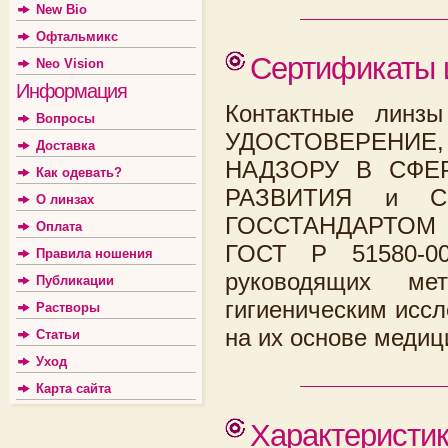
New Bio
Офтальмикс
Сертификаты 
Neo Vision
Информация
Контактные линз
Вопросы
УДОСТОВЕРЕНИЕ
Доставка
НАДЗОРУ В СФЕ
Как одевать?
РАЗВИТИЯ и СЕ
О линзах
ГОССТАНДАРТОМ Р
Оплата
ГОСТ Р 51580-0
Правила ношения
руководящих мет
Публикации
гигиеническим исс
Растворы
на их основе медиц
Статьи
Уход
Карта сайта
Характеристи