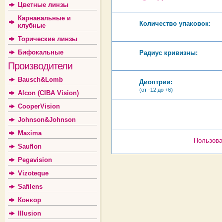
Цветные линзы
Карнавальные и
Количество упаковок:
клубные
Торические линзы
Бифокальные
Радиус кривизны:
Производители
Bausch&Lomb
Диоптрии:
(от -12 до +6)
Alcon (CIBA Vision)
CooperVision
Johnson&Johnson
Maxima
Пользова
Sauflon
Pegavision
Vizoteque
Safilens
Конкор
Illusion