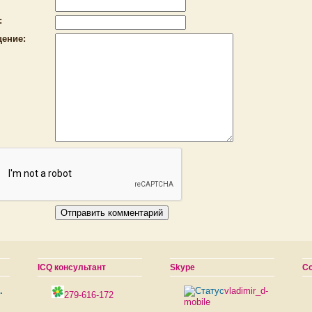
:
ение:
ICQ консультант
Skype
С
.
vladimir_d-
279-616-172
mobile