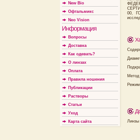
New Bio
ФЕДЕ
СЕРТИ
Офтальмикс
00, Г
исслед
Neo Vision
Информация
Вопросы
Х
Доставка
Содер
Как одевать?
Диамет
О линзах
Подкр
Оплата
Метод
Правила ношения
Режим
Публикации
Растворы
Статьи
Д
Уход
Линзы 
Карта сайта