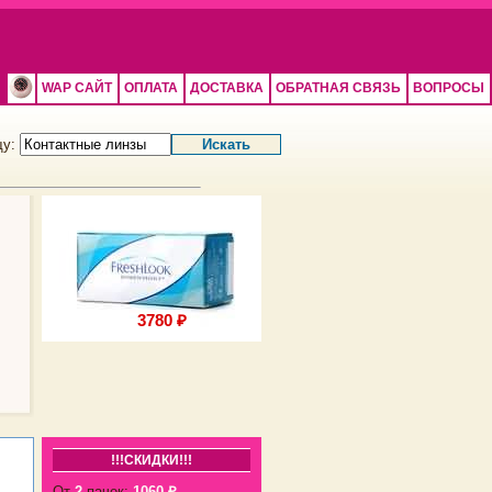
WAP САЙТ
ОПЛАТА
ДОСТАВКА
ОБРАТНАЯ СВЯЗЬ
ВОПРОСЫ
щу:
3780 ₽
3780 ₽
!!!СКИДКИ!!!
От
2
пачек:
1060 ₽