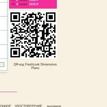
От
4
пачек:
1010 ₽
QR-код FreshLook Dimensions
Plano
ЦИОННОЕ УДОСТОВЕРЕНИЕ, выданное