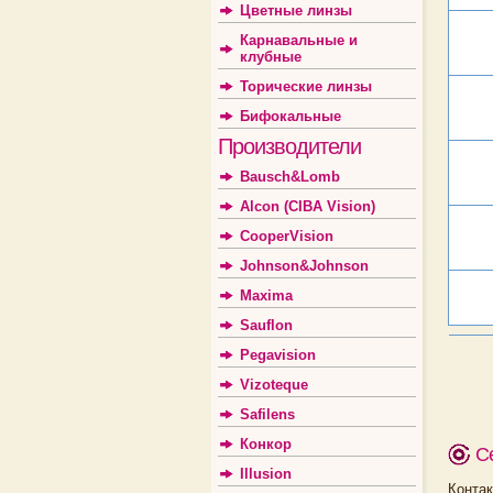
Цветные линзы
Карнавальные и
клубные
Торические линзы
Бифокальные
Производители
Bausch&Lomb
Alcon (CIBA Vision)
CooperVision
Johnson&Johnson
Maxima
Sauflon
Pegavision
Vizoteque
Safilens
Конкор
С
Illusion
Конт