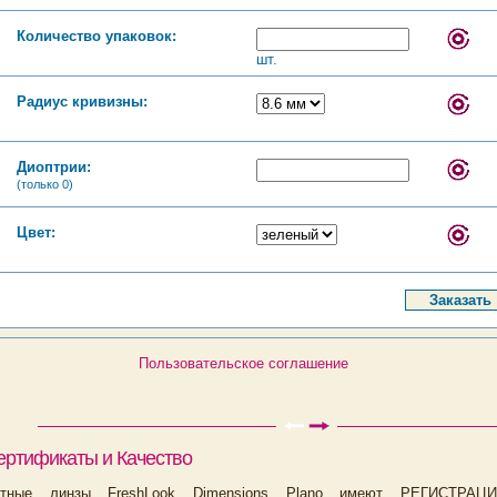
Количество упаковок:
шт.
Радиус кривизны:
Диоптрии:
(только 0)
Цвет:
Пользовательское соглашение
ертификаты и Качество
актные линзы FreshLook Dimensions Plano имеют РЕГИСТРА