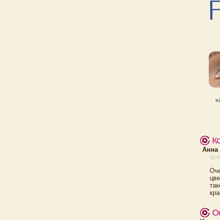
К
Анна 
31-0
Оче
цве
так
кра
О